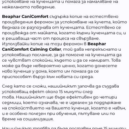
успокояване на кученцата и помага за намаляване на
нежеланото поведение.
Beaphar CaniComfort
съдържа копие на естествено
произведения феромон за успокояване на кучета, който
веднага се разпознава от кученцата. Естествено се
произвежда от майката, когато кърми кученцата си, и
е решаваща част от процеса на свързване.
Използвайки копие на този феромон в
Beaphar
CaniComfort Calming Collar
, той дава непрекъснато и
успокояващо послание, за да помогне на кученцата да
се чувстват спокойни, където и да се намират. Това
може да бъде невероятно ценно, когато донесете
ново кученце у дома, което им помага да се
приспособят бързо към новата си среда.
След като се сложи, нашийникът започва да създава
успокояващ ефект около 15 минути след
това. Нашийникът ще бъде ефективен до четири
седмици, което означава, че е идеален за поддържане
на спокойствието на вашето кученце, когато е навън,
и е особено полезен при обучения, пътуване или по
време на социализация.
Нашийникът трябва да бъде поставен поне 15 минути