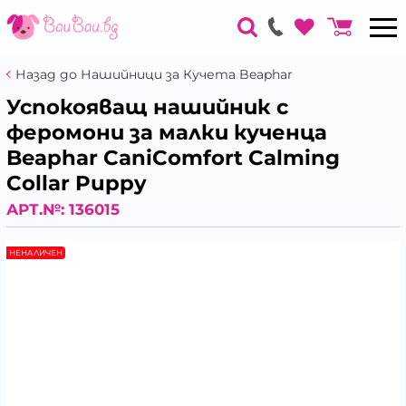
Назад до Нашийници за Кучета Beaphar
Успокояващ нашийник с
феромони за малки кученца
Beaphar CaniComfort Calming
Collar Puppy
АРТ.№:
136015
НЕНАЛИЧЕН