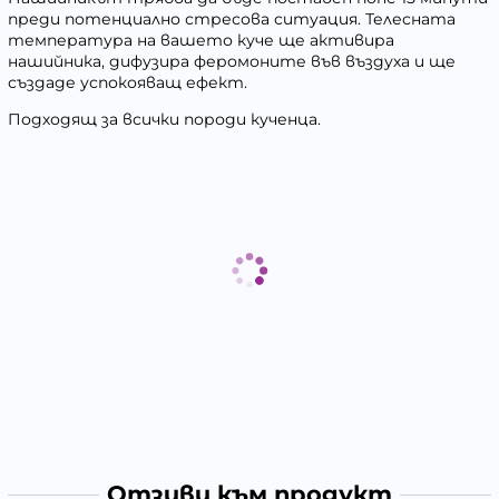
преди потенциално стресова ситуация. Телесната
температура на вашето куче ще активира
нашийника, дифузира феромоните във въздуха и ще
създаде успокояващ ефект.
Подходящ за всички породи кученца.
Отзиви към продукт