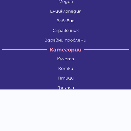
Медия
Енциклопедия
Забавно
Справочник
Здравни проблеми
Категории
Кучета
Котки
Птици
Гризачи
Влечуги и земноводни
Риби
Други животни
За стопани