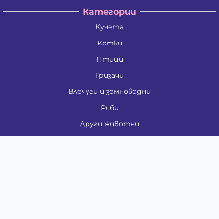
Категории
Кучета
Котки
Птици
Гризачи
Влечуги и земноводни
Риби
Други животни
За стопани
Контакти
"ИНСЪРТ.БГ" ООД
Тел.:
0879 801 808
E-mail:
shop#at#baubau.bg