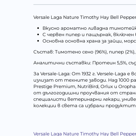
Versale Laga Nature Timothy Hay Bell Pep
Вкусно ароматно ливадна тимотейка 
С червен пипер и пащърнак, включен
Основна основна храна за зайци, мор
Състав: Тимотено сено (96%), пипер (2%)
Аналитични съставки: Протеин 5,5%, съдъ
За Versale-Laga: От 1932 г. Versele-Lag
излизат от техните заводи. Над 1000 ра
Prestige Premium, NutriBird, Orlux и O
от дългогодишни проучвания от страна 
специалисти ветеринарни лекари, унив
колекции в света са избрали продуктите 
Versale Laga Nature Timothy Hay Bell Pep