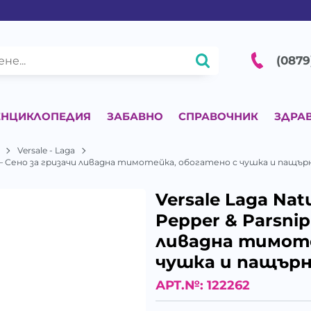
(0879
ЕНЦИКЛОПЕДИЯ
ЗАБАВНО
СПРАВОЧНИК
ЗДРА
Versale - Laga
nip – Сено за гризачи ливадна тимотейка, обогатено с чушка и пащър
Versale Laga Nat
Pepper & Parsnip
ливадна тимоте
чушка и пащърн
АРТ.№:
122262