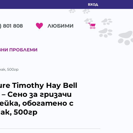
ВХОД
ЛЮБИМИ
) 801 808
ВНИ ПРОБЛЕМИ
нак, 500гр
ure Timothy Hay Bell
 – Сено за гризачи
йка, обогатено с
ак, 500гр