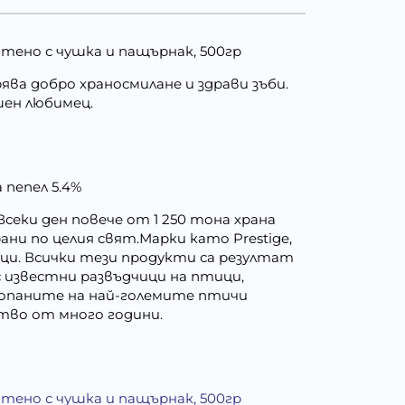
огатено с чушка и пащърнак, 500гр
ва добро храносмилане и здрави зъби.
шен любимец.
 пепел 5.4%
 Всеки ден повече от 1 250 тона храна
ни по целия свят.Марки като Prestige,
тици. Всички тези продукти са резултат
 известни развъдчици на птици,
топаните на най-големите птичи
ество от много години.
огатено с чушка и пащърнак, 500гр