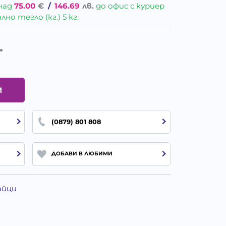
над
75.00
€
/
146.69
лв.
до офис с куриер
о тегло (кг.) 5 кг.
.
И
(0879) 801 808
ДОБАВИ В ЛЮБИМИ
айци