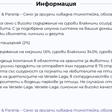
Информация
per & Parsnip – Сено за гризачи ливадна тимотейка, об
сено с високо съдържание на сурови влакнини осигуря
 вита. C за подобрена имунна система на вашия дома
ски свинчета, чинчили и дегута.
, пащърнак (2%)
ржание на мазнини 1,6%, сурови влакнини 34,5%, сурова
a е водеща компания в областта на храните за животни.
злични продукти се отправят към пазарите в 75 стра
ropharma със сигурност са познати на любителите на п
на диетолозите на Versele-Laga, в сътрудничество с
ерситети и водещи паркове за птици. Не случайно с
на Versele-Laga. Versele-Laga: синоним на високо кач
per & Parsnip – Сено за гризачи ливадна тимотейка, об