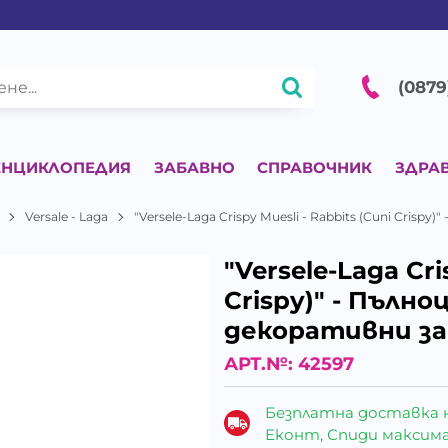
(0879
ЕНЦИКЛОПЕДИЯ
ЗАБАВНО
СПРАВОЧНИК
ЗДРА
Versale - Laga
"Versele-Laga Crispy Muesli - Rabbits (Cuni Crisp
"Versele-Laga Cri
Crispy)" - Пълно
декоративни з
АРТ.№:
42597
Безплатна доставка 
Еконт, Спиди максималн