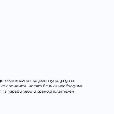
пълнително със зеленчуци, за да се
зи компоненти носят всички необходими
 за здрави зъби и храносмилателен