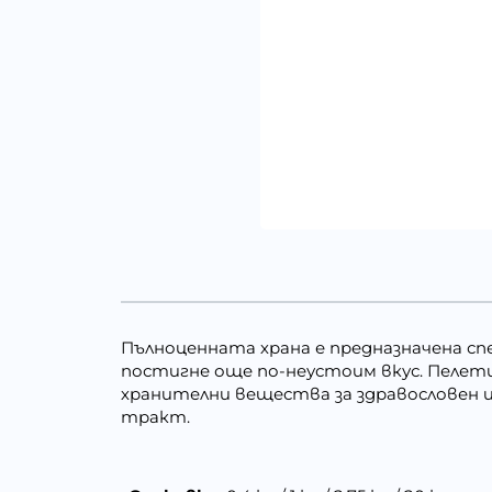
Пълноценната храна е предназначена спе
постигне още по-неустоим вкус. Пелети
хранителни вещества за здравословен и
тракт.