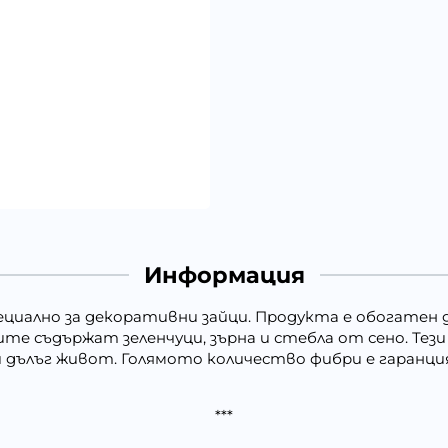
Информация
циално за декоративни зайци. Продукта е обогатен до
те съдържат зеленчуци, зърна и стебла от сено. Те
 дълъг живот. Голямото количество фибри е гаранция
***