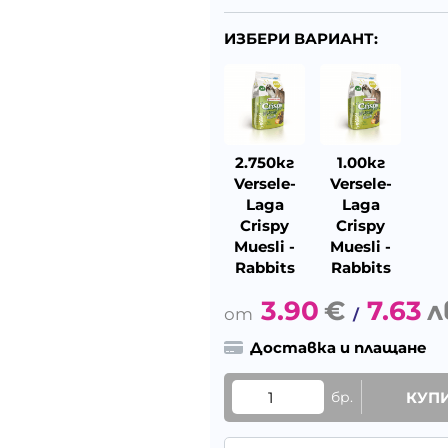
ИЗБЕРИ ВАРИАНТ:
2.750кг
1.00кг
Versele-
Versele-
Laga
Laga
Crispy
Crispy
Muesli -
Muesli -
Rabbits
Rabbits
3.90
€
7.63
л
/
Доставка и плащане
бр.
КУП