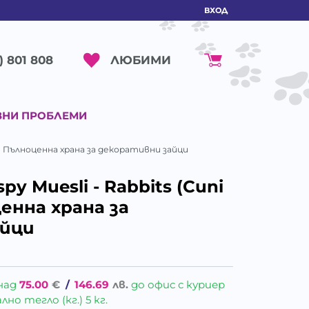
ВХОД
ЛЮБИМИ
) 801 808
ВНИ ПРОБЛЕМИ
y)" - Пълноценна храна за декоративни зайци
spy Muesli - Rabbits (Cuni
ценна храна за
айци
над
75.00
€
/
146.69
лв.
до офис с куриер
о тегло (кг.) 5 кг.