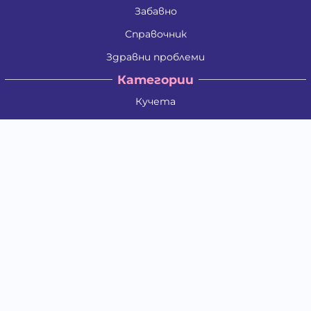
Забавно
Справочник
Здравни проблеми
Категории
Кучета
Котки
Птици
Гризачи
Влечуги и земноводни
Риби
Други животни
За стопани
Контакти