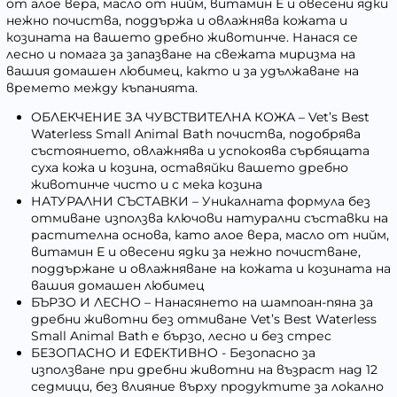
от алое вера, масло от нийм, витамин Е и овесени ядки
нежно почиства, поддържа и овлажнява кожата и
козината на вашето дребно животинче. Нанася се
лесно и помага за запазване на свежата миризма на
вашия домашен любимец, както и за удължаване на
времето между къпанията.
ОБЛЕКЧЕНИЕ ЗА ЧУВСТВИТЕЛНА КОЖА – Vet’s Best
Waterless Small Animal Bath почиства, подобрява
състоянието, овлажнява и успокоява сърбящата
суха кожа и козина, оставяйки вашето дребно
животинче чисто и с мека козина
НАТУРАЛНИ СЪСТАВКИ – Уникалната формула без
отмиване използва ключови натурални съставки на
растителна основа, като алое вера, масло от нийм,
витамин Е и овесени ядки за нежно почистване,
поддържане и овлажняване на кожата и козината на
вашия домашен любимец
БЪРЗО И ЛЕСНО – Нанасянето на шампоан-пяна за
дребни животни без отмиване Vet’s Best Waterless
Small Animal Bath е бързо, лесно и без стрес
БЕЗОПАСНО И ЕФЕКТИВНО - Безопасно за
използване при дребни животни на възраст над 12
седмици, без влияние върху продуктите за локално