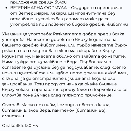
приложение срещу бълхи
ВЕТЕРИНАРНА ФОРМУЛА – Създаден и препоръчан
от ветеринарни лекари, шампоанът-пяна без
отмиване и успокояващ аромат може да се
употребява при повечето видове дребни животни
Указания за употреба:
Разклатете добре преди всяка
употреба. Нанесете директно върху козината на
вашето дребно животинче, или първо нанесете върху
ръката си и след това нежно масажирайте върху
козината му. Нанесете обилно от главата до лапите.
Няма нужда от изплакване с вода. Първоначално
оставете да изсъхне без да подсушавате, след което
нежно изчеткайте или избършете домашния любимец
с кърпа, за да отстраните излишната козина или
замърсявания. Този продукт няма да окаже влияние
върху локални препарати срещу бълхи и кърлежи ако се
използва поне 24 часа след тяхното приложение.
Състав:
Масло от нийм, колоидна овесена каша,
витамин Е, алое вера, пантенол (витамин B5),
алантоин.
Опаковка:
150 мл