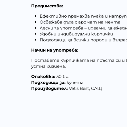
Предимства:
Ефективно премахва плака и натру
Освежава дъха с аромат на мента
Лесни за употреба – идеални за ежед
Удобни индивидуални кърпички
Подходящи за всички породи и възр
Начин на употреба:
Поставете кърпичката на пръста си и 
устна хигиена.
Опаковка:
50 бр.
Подходящо за:
кучета
Производител:
Vet’s Best, САЩ