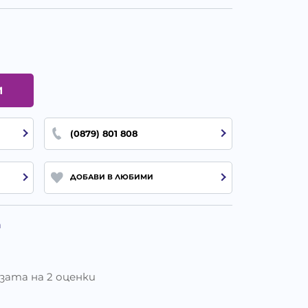
И
(0879) 801 808
ДОБАВИ В ЛЮБИМИ
а
базата на 2 оценки