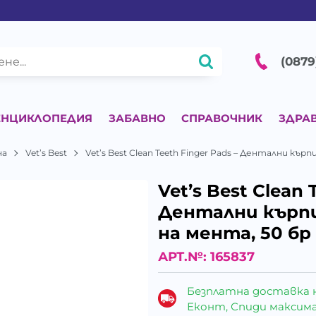
(0879
ЕНЦИКЛОПЕДИЯ
ЗАБАВНО
СПРАВОЧНИК
ЗДРА
на
Vet’s Best
Vet’s Best Clean Teeth Finger Pads – Дентални кър
Vet’s Best Clean 
Дентални кърпи
на мента, 50 бр
АРТ.№:
165837
Безплатна доставка 
Еконт, Спиди максималн