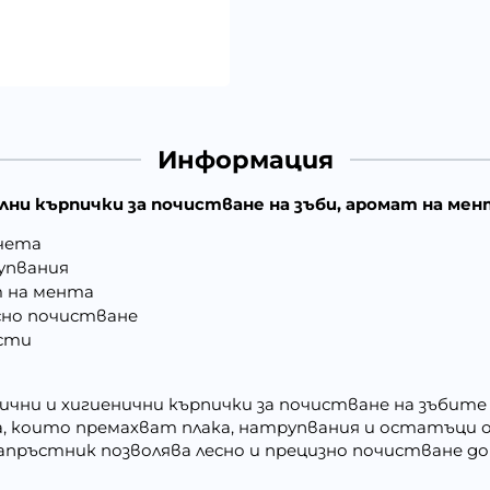
Информация
тални кърпички за почистване на зъби, аромат на мен
учета
упвания
т на мента
сно почистване
асти
рактични и хигиенични кърпички за почистване на зъбите
, които премахват плака, натрупвания и остатъци 
пръстник позволява лесно и прецизно почистване до