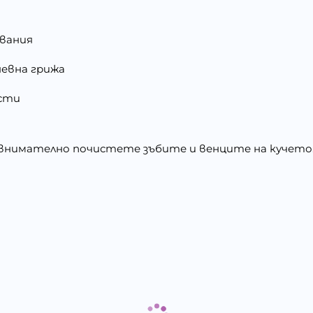
пвания
невна грижа
асти
внимателно почистете зъбите и венците на кучето.