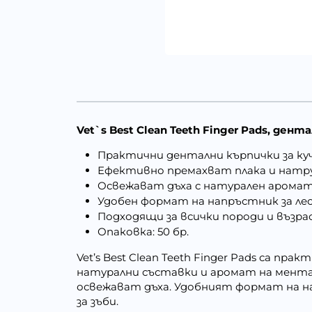
Vet`s Best Clean Teeth Finger Pads, ден
Практични дентални кърпички за к
Ефективно премахват плака и натр
Освежават дъха с натурален арома
Удобен формат на напръстник за ле
Подходящи за всички породи и възр
Опаковка: 50 бр.
Vet’s Best Clean Teeth Finger Pads са п
натурални съставки и аромат на мента
освежават дъха. Удобният формат на на
за зъби.