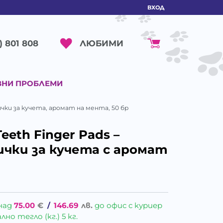
ВХОД
ЛЮБИМИ
) 801 808
ВНИ ПРОБЛЕМИ
пички за кучета, аромат на мента, 50 бр
Teeth Finger Pads –
чки за кучета с аромат
над
75.00
€
/
146.69
лв.
до офис с куриер
о тегло (кг.) 5 кг.