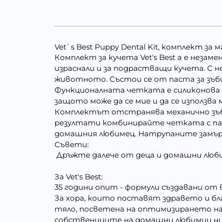
Vet`s Best Puppy Dental Kit, комплект за
Комплект за кучета Vet's Best а е неза
израснали и за подрастващи кучета. С 
животното. Състои се от паста за зъби
Функционалната четката е силиконова с
защото може да се мие и да се използв
Комплектът отстранява механично зъбна
резултати комбинирайте четката с пас
домашния любимец. Натрупаните замърс
Съвети:
Дръжте далече от деца и домашни люб
За Vet's Best:
35 години опит - формули създавани от
За хора, които поставят здравето и бла
тяло, посветена на оптимизирането на
собствениците на домашни любимци ник