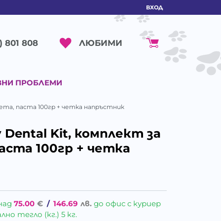
ВХОД
ЛЮБИМИ
) 801 808
ВНИ ПРОБЛЕМИ
кучета, паста 100гр + четка напръстник
 Dental Kit, комплект за
аста 100гр + четка
над
75.00
€
/
146.69
лв.
до офис с куриер
о тегло (кг.) 5 кг.