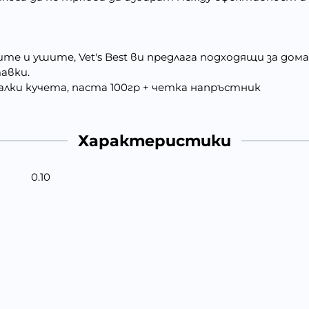
те и ушите, Vet's Best ви предлага подходящи за до
авки.
 малки кучета, паста 100гр + четка напръстник
Характеристики
0.10