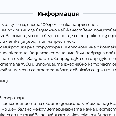
Информация
 малки кучета, паста 100гр + четка напръстник
меним помощник за възможно най-качествено почистване
негова помощ лесно и безопасно ще се погрижите за д
 и четка за зъби, тип напръстник.
 микрофибърна структура и е ергономична с компакте
а многократно. Задната страна има вълнообразна повъ
та плака. Заедно с това предпазва от образуването
тата за зъби и използвайте ежедневно като част о
явания лесно се отстраняват, освежава се дъхът и 
имци.
 ветеринари
госъстоянието на своите домашни любимци над всичко
 мощен баланс между ветеринарната наука и естест
ога да не трябва да избират между ефективност и 