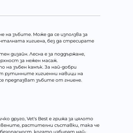
 на зъбите. Може да се използва за
енталната хигиена, без да стресирате
н дизайн. Лесна е за поддържане,
рхност за нежен масаж.
 на зъбен камък. За най-добри
т рутинните хигиенни навици на
се предпазват зъбите от гниене.
 друго, Vet's Best е грижа за цялото
вените, растителни съставки, така че
безопасност, когато избират най-