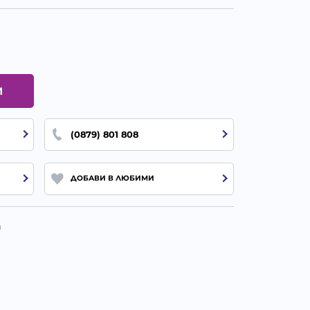
И
(0879) 801 808
ДОБАВИ В ЛЮБИМИ
а