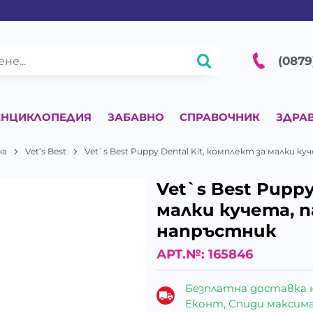
(0879
ЕНЦИКЛОПЕДИЯ
ЗАБАВНО
СПРАВОЧНИК
ЗДРА
на
Vet’s Best
Vet`s Best Puppy Dental Kit, комплект за малки 
Vet`s Best Puppy
малки кучета, п
напръстник
АРТ.№:
165846
Безплатна доставка 
Еконт, Спиди максималн