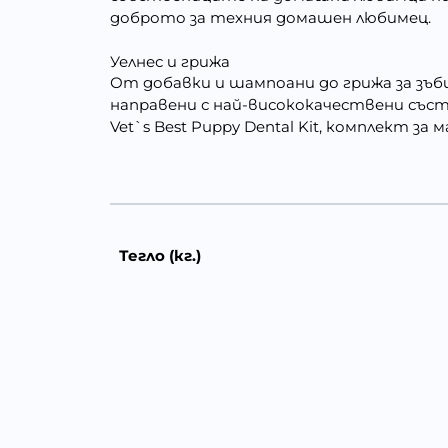
доброто за техния домашен любимец.
Уелнес и грижа
От добавки и шампоани до грижа за зъби
направени с най-висококачествени съст
Vet`s Best Puppy Dental Kit, комплект за
Тегло (кг.)