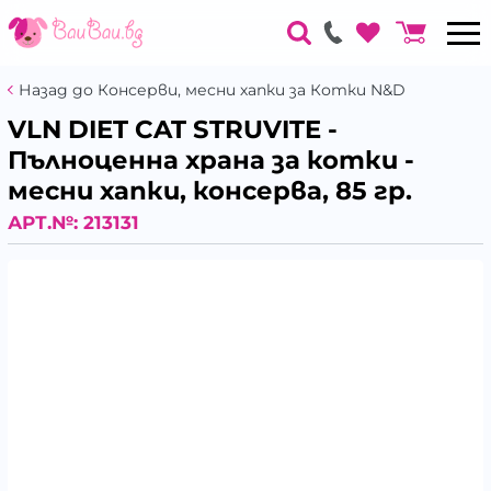
Назад до Консерви, месни хапки за Котки N&D
VLN DIET CAT STRUVITE -
Пълноценна храна за котки -
месни хапки, консерва, 85 гр.
АРТ.№:
213131