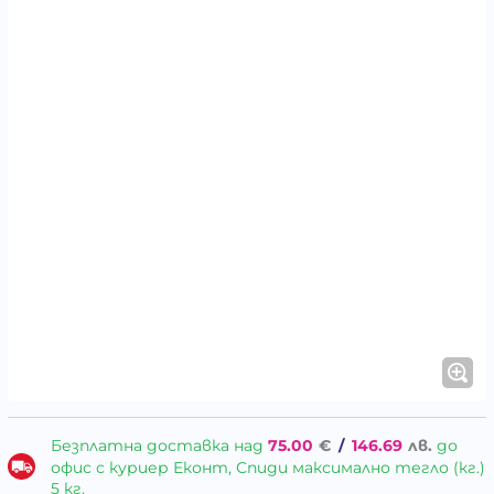
Безплатна доставка над
75.00
€
/
146.69
лв.
до
офис с куриер Еконт, Спиди максимално тегло (кг.)
5 кг.