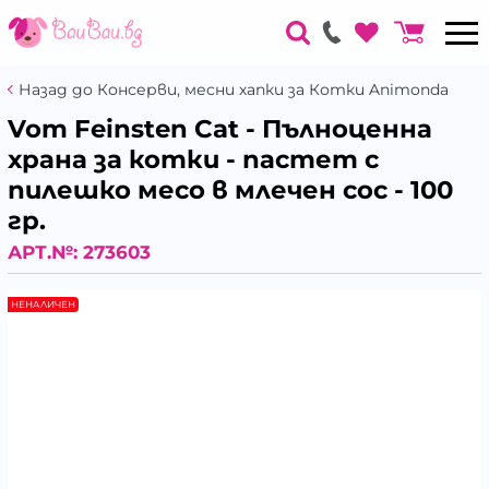
Назад до Консерви, месни хапки за Котки Animonda
Vom Feinsten Cat - Пълноценна
храна за котки - пастет с
пилешко месо в млечен сос - 100
гр.
АРТ.№:
273603
НЕНАЛИЧЕН