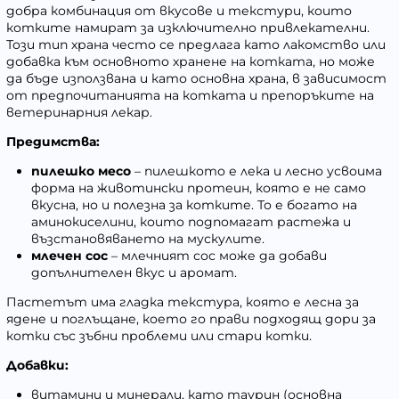
добра комбинация от вкусове и текстури, които
котките намират за изключително привлекателни.
Този тип храна често се предлага като лакомство или
добавка към основното хранене на котката, но може
да бъде използвана и като основна храна, в зависимост
от предпочитанията на котката и препоръките на
ветеринарния лекар.
Предимства:
пилешко месо
– пилешкото е лека и лесно усвоима
форма на животински протеин, която е не само
вкусна, но и полезна за котките. То е богато на
аминокиселини, които подпомагат растежа и
възстановяването на мускулите.
млечен сос
– млечният сос може да добави
допълнителен вкус и аромат.
Пастетът има гладка текстура, която е лесна за
ядене и поглъщане, което го прави подходящ дори за
котки със зъбни проблеми или стари котки.
Добавки:
витамини и минерали, като таурин (основна