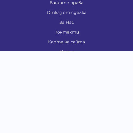
Вашите права
Отказ от сделка
За Нас
Контакти
Карта на сайта
Медия
Енциклопедия
Забавно
Справочник
Здравни проблеми
Категории
Кучета
Котки
Птици