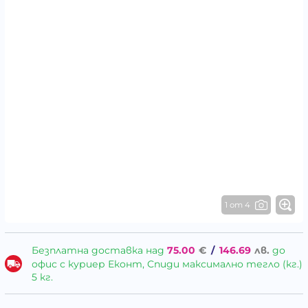
1 от 4
Безплатна доставка над
75.00
€
/
146.69
лв.
до
офис с куриер Еконт, Спиди максимално тегло (кг.)
5 кг.