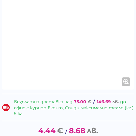
Безплатна доставка над
75.00
€
/
146.69
лв.
до
офис с куриер Еконт, Спиди максимално тегло (кг.)
5 кг.
4.44
€
8.68
лв.
/