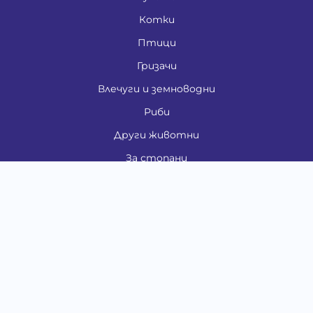
Котки
Птици
Гризачи
Влечуги и земноводни
Риби
Други животни
За стопани
Контакти
"ИНСЪРТ.БГ" ООД
Тел.:
0879 801 808
E-mail:
shop#at#baubau.bg