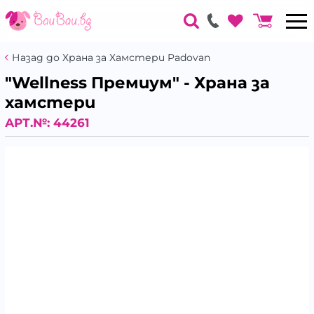
Назад до Храна за Хамстери Padovan
"Wellness Премиум" - Храна за
хамстери
АРТ.№:
44261