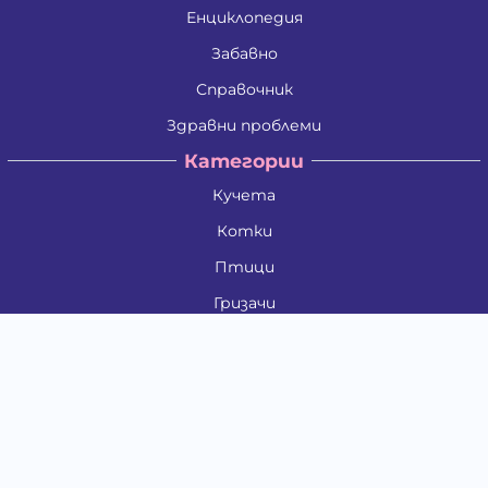
Енциклопедия
Забавно
Справочник
Здравни проблеми
Категории
Кучета
Котки
Птици
Гризачи
Влечуги и земноводни
Риби
Други животни
За стопани