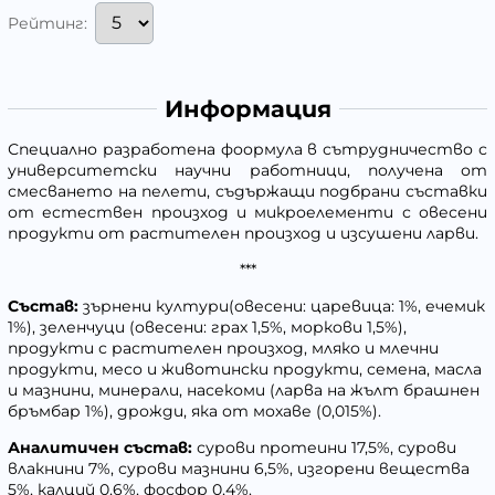
Рейтинг:
Информация
Специално разработена фоормула в сътрудничество с
университетски научни работници, получена от
смесването на пелети, съдържащи подбрани съставки
от естествен произход и микроелементи с овесени
продукти от растителен произход и изсушени ларви.
***
Състав:
зърнени култури(овесени: царевица: 1%, ечемик
1%), зеленчуци (овесени: грах 1,5%, моркови 1,5%),
продукти с растителен произход, мляко и млечни
продукти, месо и животински продукти, семена, масла
и мазнини, минерали, насекоми (ларва на жълт брашнен
бръмбар 1%), дрожди, яка от мохаве (0,015%).
Аналитичен състав:
сурови протеини 17,5%, сурови
влакнини 7%, сурови мазнини 6,5%, изгорени вещества
5%, калций 0,6%, фосфор 0,4%.