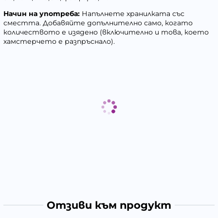
Начин на употреба:
Напълнете хранилката със
сместта. Добавяйте допълнително само, когато
количеството е изядено (включително и това, което
хамстерчето е разпръснало).
Отзиви към продукт