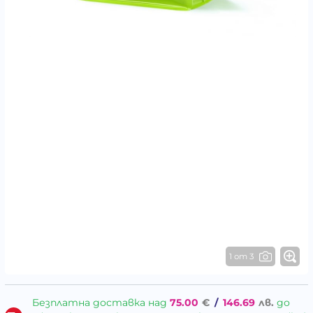
1 от 3
Безплатна доставка над
75.00
€
/
146.69
лв.
до