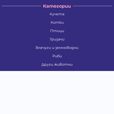
Категории
Кучета
Котки
Птици
Гризачи
Влечуги и земноводни
Риби
Други животни
За стопани
Контакти
"ИНСЪРТ.БГ" ООД
Тел.:
0879 801 808
E-mail:
shop#at#baubau.bg