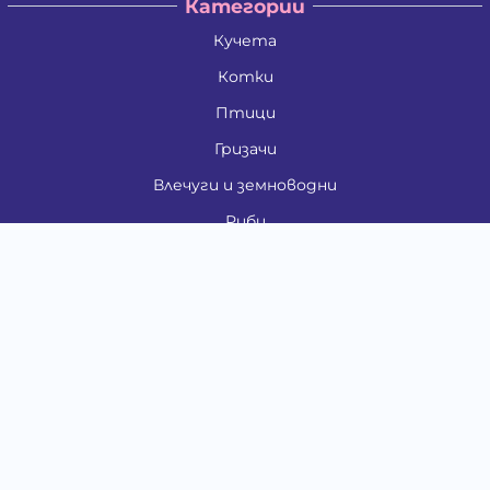
Категории
Кучета
Котки
Птици
Гризачи
Влечуги и земноводни
Риби
Други животни
За стопани
Контакти
"ИНСЪРТ.БГ" ООД
Тел.:
0879 801 808
E-mail:
shop#at#baubau.bg