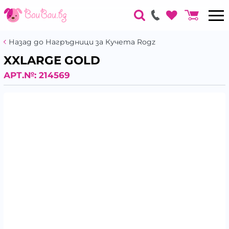
Назад до Нагръдници за Кучета Rogz
XXLARGE GOLD
АРТ.№:
214569