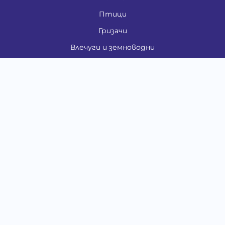
Птици
Гризачи
Влечуги и земноводни
Риби
Други животни
За стопани
Контакти
"ИНСЪРТ.БГ" ООД
Тел.:
0879 801 808
E-mail:
shop#at#baubau.bg