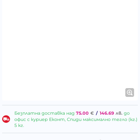
Безплатна доставка над
75.00
€
/
146.69
лв.
до
офис с куриер Еконт, Спиди максимално тегло (кг.)
5 кг.