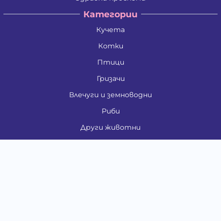
Категории
Кучета
Котки
Птици
Гризачи
Влечуги и земноводни
Риби
Други животни
За стопани
Контакти
"ИНСЪРТ.БГ" ООД
Тел.:
0879 801 808
E-mail:
shop#at#baubau.bg