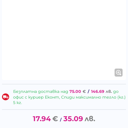
Безплатна доставка над
75.00
€
/
146.69
лв.
до
офис с куриер Еконт, Спиди максимално тегло (кг.)
5 кг.
17.94
€
35.09
лв.
/