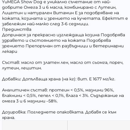
YuMEGA Show Dog е уникално съчетание от най-
добрите Омега 3 и 6 масла, комбинирано с Лутеин,
Лицетин и натурален Витамин Е за подобряване на
кожата, козината и зрението на кучетата. Ефектът е
забележим най-малко след 3-6 седмици.
Предимства
Допринася за прекрасно изглеждаща козина Подобрява
здравето и състоянието на кожата Подобрява
зрението Препоръчан от развъдници и ветеринарни
лекари
Състав: масло от златен лен, масло от сьомга, пореч,
лутеин, лецитин.
Добавки: Допълваща храна (на кг): вит. Е 1677 мг/кг.
Аналитичен състав: протеин < 0,5%, мазнини 96%,
влакнини < 0,5%, пепел < 0,1%, влага < 3%. Съдържание на
омега 3 и 6 мазнини –58%.
Дозировка: Погледнете опаковката. Добавя се към
храна.