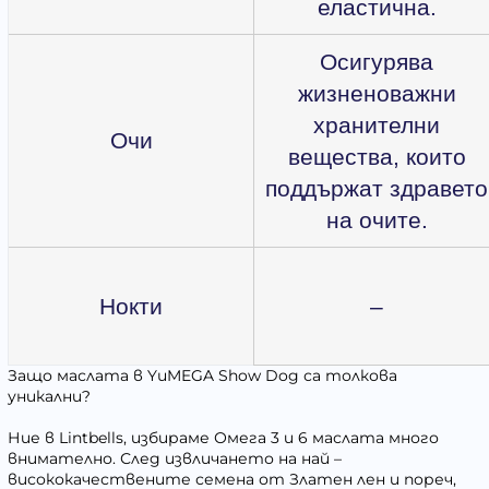
еластична.
Осигурява
жизненоважни
хранителни
Очи
вещества, които
поддържат здравето
на очите.
Нокти
–
Защо маслата в YuMEGA Show Dog са толкова
уникални?
Ние в Lintbells, избираме Омега 3 и 6 маслата много
внимателно. След извличането на най –
висококачествените семена от Златен лен и пореч,