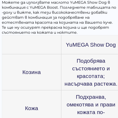
Можете да използвате маслото YuMEGA Show Dog в
комбинация с YuMEGA Boost. Погледнете таблицата по
-долу и вижте, как тези висококачествени добавки
действат в комбинация за подобряване на
естествената красота на козината на Вашето куче.
Те ще му осигурят прекрасна козина и ще подобрят
състоянието на кожата и ноктите.
YuMEGA Show Dog
Подобрява
състоянието и
Козина
красотата;
насърчава растежа.
Подхранва,
омекотява и прави
Кожа
кожата по-