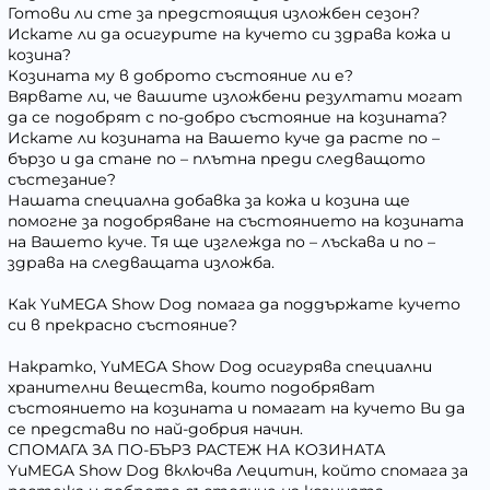
Готови ли сте за предстоящия изложбен сезон?
Искате ли да осигурите на кучето си здрава кожа и
козина?
Козината му в доброто състояние ли е?
Вярвате ли, че вашите изложбени резултати могат
да се подобрят с по-добро състояние на козината?
Искате ли козината на Вашето куче да расте по –
бързо и да стане по – плътна преди следващото
състезание?
Нашата специална добавка за кожа и козина ще
помогне за подобряване на състоянието на козината
на Вашето куче. Тя ще изглежда по – лъскава и по –
здрава на следващата изложба.
Как YuMEGA Show Dog помага да поддържате кучето
си в прекрасно състояние?
Накратко, YuMEGA Show Dog осигурява специални
хранителни вещества, които подобряват
състоянието на козината и помагат на кучето Ви да
се представи по най-добрия начин.
СПОМАГА ЗА ПО-БЪРЗ РАСТЕЖ НА КОЗИНАТА
YuMEGA Show Dog включва Лецитин, който спомага за