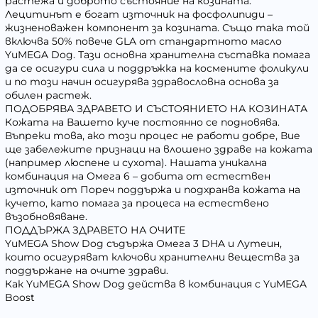
растежа и доброто състояние на козината.
Лецитинът е богат източник на фосфолипиди –
жизненоважен компонент за козината. Също така той
включва 50% повече GLA от стандартното масло
YuMEGA Dog. Тази основна хранителна съставка помага
да се осигури сила и поддръжка на космените фоликули
и по този начин осигурява здравословна основа за
обилен растеж.
ПОДОБРЯВА ЗДРАВЕТО И СЪСТОЯНИЕТО НА КОЗИНАТА
Кожата на Вашето куче постоянно се подновява.
Въпреки това, ако този процес не работи добре, Вие
ще забележите признаци на влошено здраве на кожата
(например люспене и сухота). Нашата уникална
комбинация на Омега 6 – добита от естествен
източник от Пореч поддържа и подхранва кожата на
кучето, като помага за процеса на естествено
възобновяване.
ПОДДЪРЖА ЗДРАВЕТО НА ОЧИТЕ
YuMEGA Show Dog съдържа Омега 3 DHA и Лутеин,
които осигуряват ключови хранителни вещества за
поддържане на очите здрави.
Как YuMEGA Show Dog действа в комбинация с YuMEGA
Boost