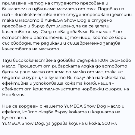
прилагаме метод на студеното пресоване и
внимателно извличаме маслата от тях. Подобно на
най – висококачествените студенопресовани зехтини,
така и маслото в YuMEGA Show Dog е студено
пресовано и бързо бутилирано, за да се запази
качеството му. След това добавяме Витамин E от
естествени растителни източници, който се бори
със свободните радикали и същевременно запазва
качествата на маслото.
Тази висококачествена добавка съдържа 100% сьомгово
масло. Процесът от рибарската лодка до готовото
бутилирано масло отнема по-малко от час, така че
бъдете сигурни, че кучето Ви получава най-свежата,
ефективна и успокояваща кожата комбинация –
свежест от кристалночистите норвежки фиорди на
Норвегия.
Ние се гордеем с нашето YuMEGA Show Dog масло и
ефекта, който оказва върху кожата и козината на
кучетата.
YuMEGA Show Dog, за здрава козина и кожа, 500 мл