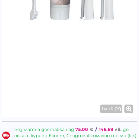
1 от 3
Безплатна доставка над
75.00
€
/
146.69
лв.
до
офис с куриер Еконт, Спиди максимално тегло (кг.)