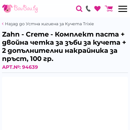
Назад до Устна хигиена за Кучета Trixie
Zahn - Creme - Комплект паста +
двойна четка за зъби за кучета +
2 допълнителни накрайника за
пръст, 100 гр.
АРТ.№:
94639