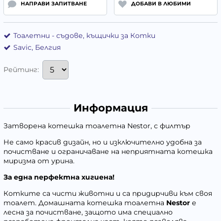
НАПРАВИ ЗАПИТВАНЕ
ДОБАВИ В ЛЮБИМИ
Тоалетни - съдове, къщички за Котки
Savic, Белгия
Рейтинг:
Информация
Затворена котешка тоалетна Nestor, с филтър
Не само красив дизайн, но и изключително удобна за
почистване и ограничаване на неприятната котешка
миризма от урина.
За една перфектна хигиена!
Котките са чисти животни и са придирчиви към своя
тоалет. Домашната котешка тоалетна
Nestor
е
лесна за почистване, защото има специално