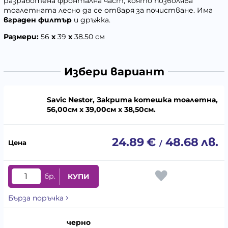
разработена фронтална част, която позволява
тоалетната лесно да се отваря за почистване. Има
вграден филтър
и дръжка.
Размери:
56
x
39
x
38.50 cм
Избери вариант
Savic Nestor, Закрита котешка тоалетна,
56,00cм x 39,00cм x 38,50cм.
24.89
€
48.68
лв.
/
бр.
КУПИ
Бърза поръчка
черно