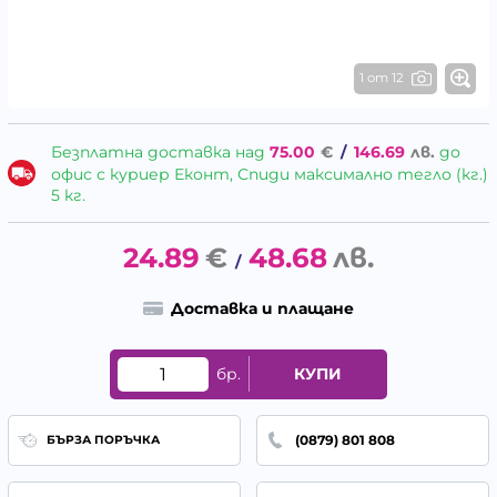
1 от 12
Безплатна доставка над
75.00
€
/
146.69
лв.
до
офис с куриер Еконт, Спиди максимално тегло (кг.)
5 кг.
24.89
€
48.68
лв.
/
Доставка и плащане
бр.
КУПИ
(0879) 801 808
БЪРЗА ПОРЪЧКА