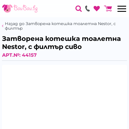
Назад до Затворена котешка тоалетна Nestor, с
филтър
Затворена котешка тоалетна
Nestor, с филтър сиво
АРТ.№:
44157