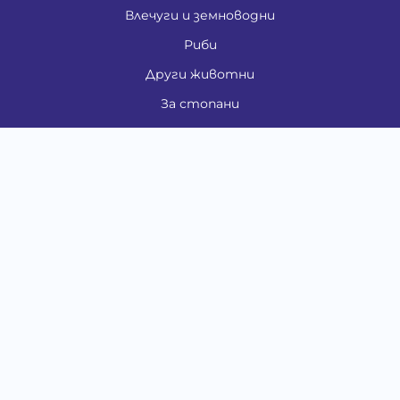
Влечуги и земноводни
Риби
Други животни
За стопани
Контакти
"ИНСЪРТ.БГ" ООД
Тел.:
0879 801 808
E-mail:
shop#at#baubau.bg
Методи на плащане