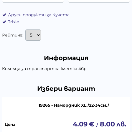
Други продукти за Кучета
Trixie
Рейтинг:
Информация
Колелца за транспортна клетка 4бр.
Избери вариант
19265 - Намордник XL /22-34см./
4.09
€
8.00
лв.
/