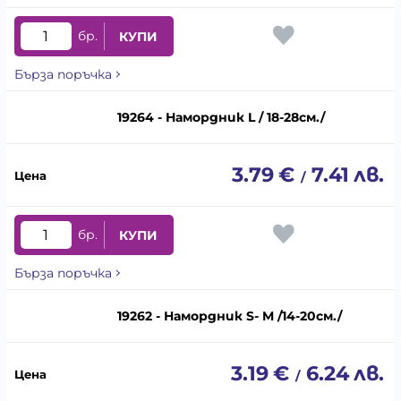
бр.
КУПИ
Бърза поръчка
19264 - Намордник L / 18-28см./
3.79
€
7.41
лв.
/
бр.
КУПИ
Бърза поръчка
19262 - Намордник S- M /14-20см./
3.19
€
6.24
лв.
/