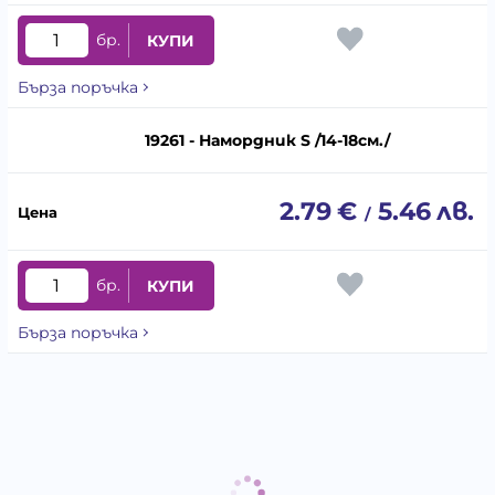
бр.
КУПИ
Бърза поръчка
19261 - Намордник S /14-18см./
2.79
€
5.46
лв.
/
бр.
КУПИ
Бърза поръчка