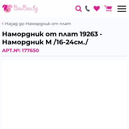
Назад до Намордник от плат
Намордник от плат 19263 -
Намордник M /16-24см./
АРТ.№:
177650