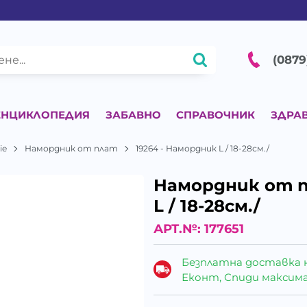
(0879
ЕНЦИКЛОПЕДИЯ
ЗАБАВНО
СПРАВОЧНИК
ЗДРА
ie
Намордник от плат
19264 - Намордник L / 18-28см./
Намордник от п
L / 18-28см./
АРТ.№:
177651
Безплатна доставка 
Еконт, Спиди максималн