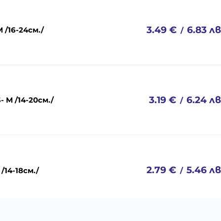
3.49
€
6.83
лв
 /16-24см./
/
3.19
€
6.24
лв
- M /14-20см./
/
2.79
€
5.46
лв
/14-18см./
/