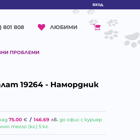
ВХОД
ЛЮБИМИ
) 801 808
ВНИ ПРОБЛЕМИ
лат 19264 - Намордник
над
75.00
€
/
146.69
лв.
до офис с куриер
о тегло (кг.) 5 кг.