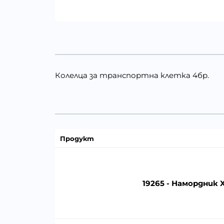
Колелца за транспортна клетка 4бр.
Продукт
19265 - Намордник X