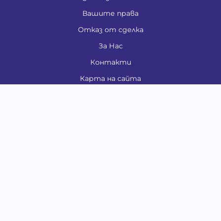
Вашите права
Отказ от сделка
За Нас
Контакти
Карта на сайта
Медия
Енциклопедия
Забавно
Справочник
Здравни проблеми
Категории
Кучета
Котки