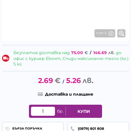
1 от 3
Безплатна доставка над
75.00
€
/
146.69
лв.
до
офис с куриер Еконт, Спиди максимално тегло (кг.)
5 кг.
2.69
€
5.26
лв.
/
Доставка и плащане
бр.
КУПИ
(0879) 801 808
БЪРЗА ПОРЪЧКА