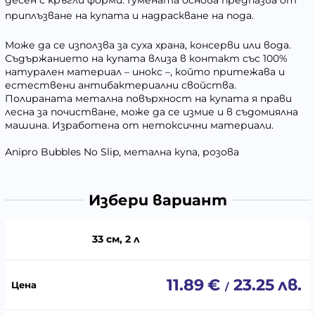
десен с кръгли форми. Гумената основа предпазва от
приплъзване на купата и надраскване на пода.
Може да се използва за суха храна, консерви или вода.
Съдържанието на купата влиза в контакт със 100%
натурален материал – инокс –, който притежава и
естествени антибактериални свойства.
Полираната метална повърхност на купата я прави
лесна за почистване, може да се измие и в съдомиялна
машина. Изработена от нетоксични материали.
Аnipro Bubbles No Slip, метална купа, розова
Избери вариант
33 см, 2 л
11.89
€
23.25
лв.
/