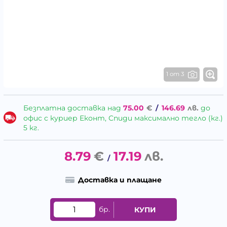
1 от 3
Безплатна доставка над
75.00
€
/
146.69
лв.
до
офис с куриер Еконт, Спиди максимално тегло (кг.)
5 кг.
8.79
€
17.19
лв.
/
Доставка и плащане
бр.
КУПИ