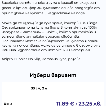
висококачествен инокс и гума с красив стилизиран
десен с кръгли форми. Гумената основа предпазва от
приплъзване на купата и надраскване на пода.
Може да се използва за суха храна, консерви или вода.
Съдържанието на купата влиза в контакт със 100%
натурален материал – инокс –, който притежава и
естествени антибактериални свойства.
Полираната метална повърхност на купата я прави
лесна за почистване, може да се измие и в съдомиялна
машина. Изработена от нетоксични материали.
Аnipro Bubbles No Slip, метална купа, розова
Избери вариант
33 см, 2 л
11.89
€
23.25
лв.
/