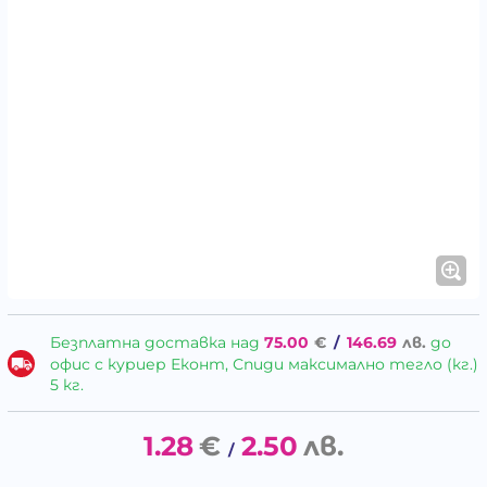
Безплатна доставка над
75.00
€
/
146.69
лв.
до
офис с куриер Еконт, Спиди максимално тегло (кг.)
5 кг.
1.28
€
2.50
лв.
/