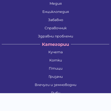
Медия
Енциклопедия
Забавно
Справочник
Здравни проблеми
Категории
Кучета
Котки
Птици
Гризачи
Влечуги и земноводни
Риби
Други животни
За стопани