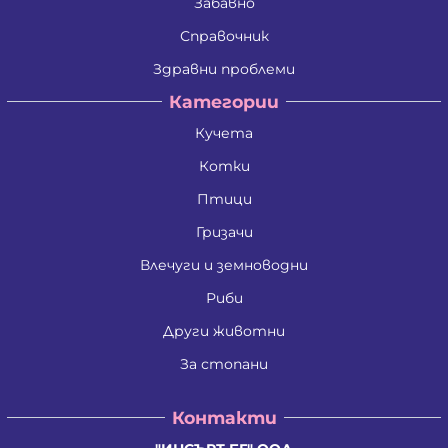
Забавно
Справочник
Здравни проблеми
Категории
Кучета
Котки
Птици
Гризачи
Влечуги и земноводни
Риби
Други животни
За стопани
Контакти