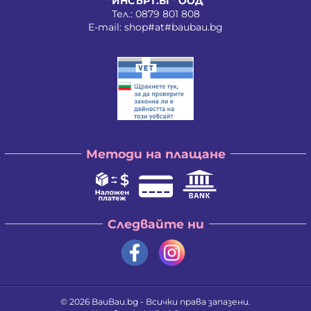
"ИНСЪРТ.БГ" ООД
Тел.:
0879 801 808
E-mail:
shop#at#baubau.bg
Методи на плащане
Следвайте ни
© 2026
BauBau.bg
- Всички права запазени.