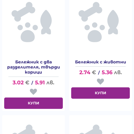
Бележник с два
Бележник с животни
разделителя, твърди
2.74
€
5.36
лв.
корици
/
3.02
€
5.91
лв.
/
КУПИ
КУПИ