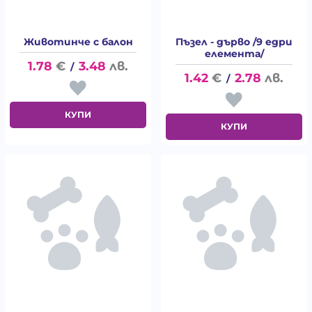
Животинче с балон
Пъзел - дърво /9 едри
елемента/
1.78
€
3.48
лв.
/
1.42
€
2.78
лв.
/
КУПИ
КУПИ