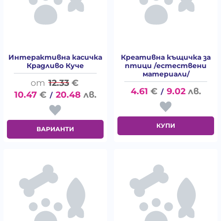
Интерактивна касичка
Креативна къщичка за
Крадливо Куче
птици /естествени
материали/
12.33
€
4.61
€
9.02
лв.
/
10.47
€
20.48
лв.
/
КУПИ
ВАРИАНТИ