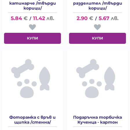
катинарче /твърди
разделител /твърди
корици/
корици/
5.84
€
11.42
лв.
2.90
€
5.67
лв.
/
/
КУПИ
КУПИ
Фоторамка с връв и
Подаръчна торбичка
щипка /стенна/
Кученца - картон