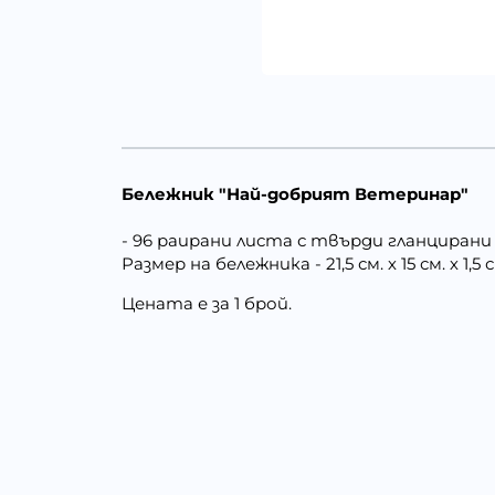
Бележник "Най-добрият Ветеринар"
- 96 раирани листа с твърди гланцирани
Размер на бележника - 21,5 см. х 15 см. х 1,5 
Цената е за 1 брой.