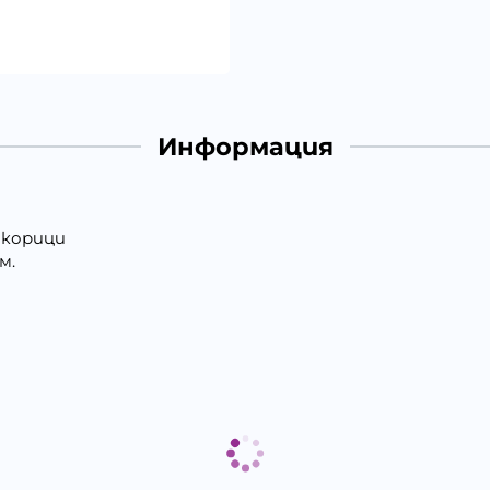
Информация
 корици
см.