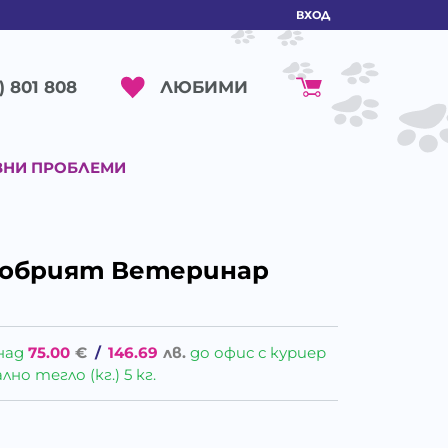
ВХОД
ЛЮБИМИ
) 801 808
ВНИ ПРОБЛЕМИ
добрият Ветеринар
над
75.00
€
/
146.69
лв.
до офис с куриер
о тегло (кг.) 5 кг.