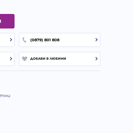
И
(0879) 801 808
ДОБАВИ В ЛЮБИМИ
отни