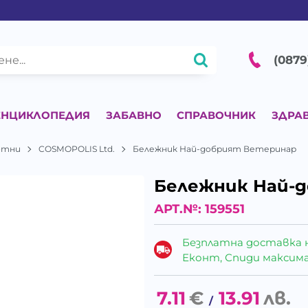
(0879
ЕНЦИКЛОПЕДИЯ
ЗАБАВНО
СПРАВОЧНИК
ЗДРА
вотни
COSMOPOLIS Ltd.
Бележник Най-добрият Ветеринар
Бележник Най-
АРТ.№:
159551
Безплатна доставка 
Еконт, Спиди максималн
7.11
€
13.91
лв.
/