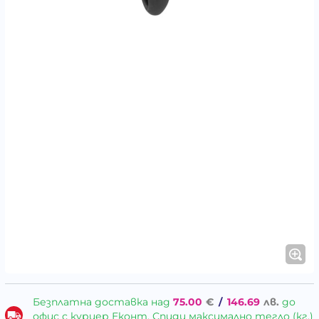
Безплатна доставка над
75.00
€
/
146.69
лв.
до
офис с куриер Еконт, Спиди максимално тегло (кг.)