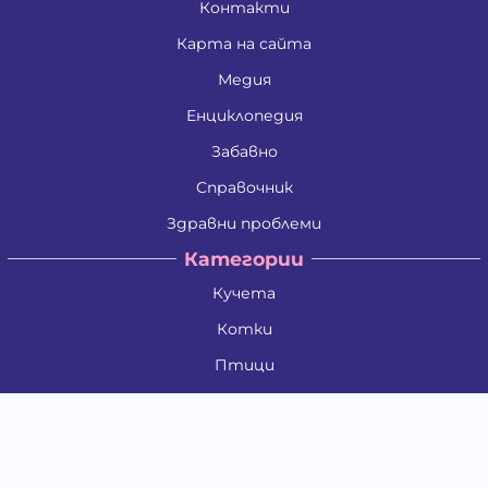
Контакти
Карта на сайта
Медия
Енциклопедия
Забавно
Справочник
Здравни проблеми
Категории
Кучета
Котки
Птици
Гризачи
Влечуги и земноводни
Риби