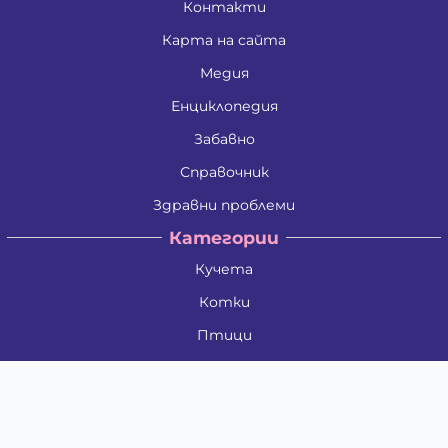
Контакти
Карта на сайта
Медия
Енциклопедия
Забавно
Справочник
Здравни проблеми
Категории
Кучета
Котки
Птици
Гризачи
Влечуги и земноводни
Риби