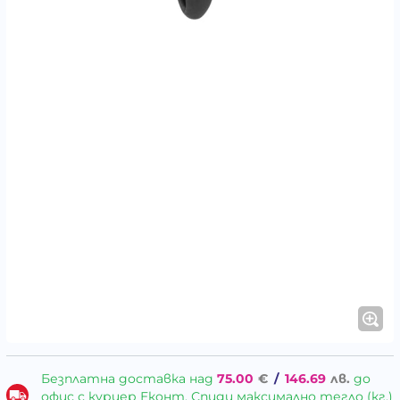
Безплатна доставка над
75.00
€
/
146.69
лв.
до
офис с куриер Еконт, Спиди максимално тегло (кг.)