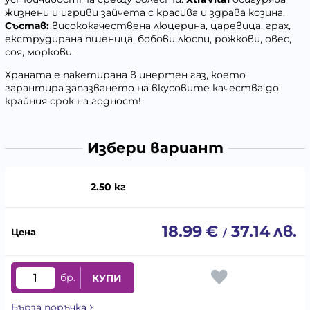
жизнени и игриви зайчета с красива и здрава козина.
Състав:
висококачествена люцерина, царевица, грах,
екструдирана пшеница, бобови люспи, рожкови, овес,
соя, моркови.
Храната е пакетирана в инертен газ, което
гарантира запaзването на вкусовите качества до
крайния срок на годност!
Избери вариант
2.50 кг
18.99
€
37.14
лв.
/
бр.
КУПИ
Бърза поръчка