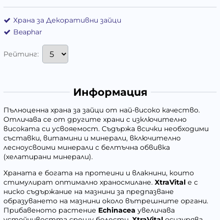
Храна за Декоративни зайци
Beaphar
Рейтинг:
Информация
Пълноценна храна за зайци от най-високо качество.
Отличава се от другите храни с изключително
високата си усвояемост. Съдържа всички необходими
съставки, витамини и минерали, включително
лесноусвоими минерали с белтъчна обвивка
(хелатирани минерали).
Храната е богата на протеини и влакнини, които
стимулират оптимално храносмилане.
XtraVital
е с
ниско съдържание на мазнини за предпазване
образуването на мазнини около вътрешните органи.
Прибавеното растение
Echinacea
увеличава
устойчивостта срещу болести.
XtraVital
осигурява