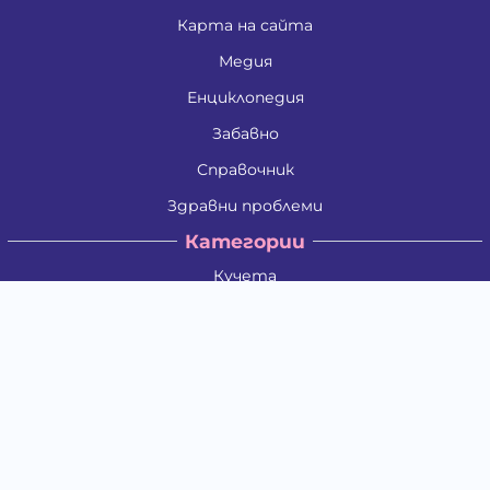
Карта на сайта
Медия
Енциклопедия
Забавно
Справочник
Здравни проблеми
Категории
Кучета
Котки
Птици
Гризачи
Влечуги и земноводни
Риби