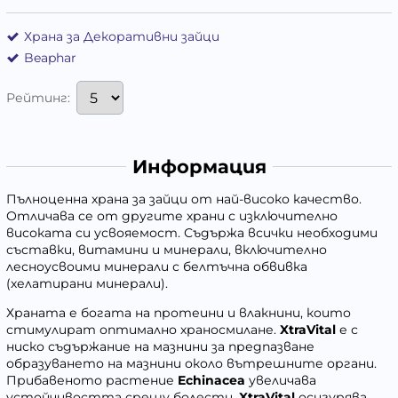
Храна за Декоративни зайци
Beaphar
Рейтинг:
Информация
Пълноценна храна за зайци от най-високо качество.
Отличава се от другите храни с изключително
високата си усвояемост. Съдържа всички необходими
съставки, витамини и минерали, включително
лесноусвоими минерали с белтъчна обвивка
(хелатирани минерали).
Храната е богата на протеини и влакнини, които
стимулират оптимално храносмилане.
XtraVital
е с
ниско съдържание на мазнини за предпазване
образуването на мазнини около вътрешните органи.
Прибавеното растение
Echinacea
увеличава
устойчивостта срещу болести.
XtraVital
осигурява