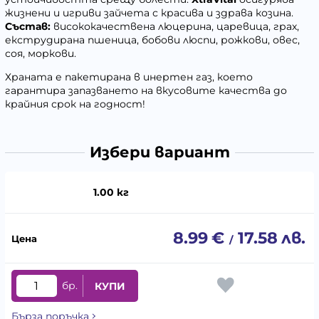
жизнени и игриви зайчета с красива и здрава козина.
Състав:
висококачествена люцерина, царевица, грах,
екструдирана пшеница, бобови люспи, рожкови, овес,
соя, моркови.
Храната е пакетирана в инертен газ, което
гарантира запaзването на вкусовите качества до
крайния срок на годност!
Избери вариант
1.00 кг
8.99
€
17.58
лв.
/
бр.
КУПИ
Бърза поръчка