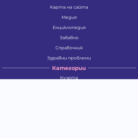
Карта на сайта
Медия
Енциклопедия
Забавно
Справочник
Здравни проблеми
Категории
Кучета
Котки
Птици
Гризачи
Влечуги и земноводни
Риби