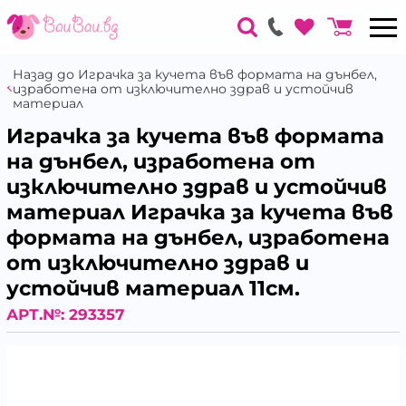
Назад до Играчка за кучета във формата на дънбел,
изработена от изключително здрав и устойчив
материал
Играчка за кучета във формата
на дънбел, изработена от
изключително здрав и устойчив
материал Играчка за кучета във
формата на дънбел, изработена
от изключително здрав и
устойчив материал 11см.
АРТ.№:
293357