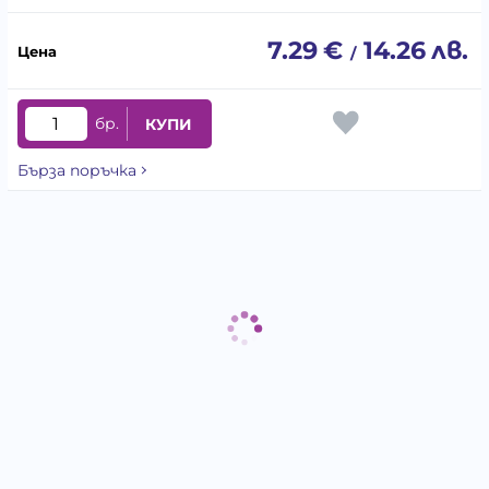
7.29
€
14.26
лв.
/
бр.
КУПИ
Бърза поръчка