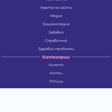
Карта на сайта
Медия
Енциклопедия
Забавно
Справочник
Здравни проблеми
Категории
Кучета
Котки
Птици
Гризачи
Влечуги и земноводни
Риби