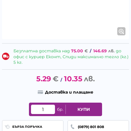
Безплатна доставка над
75.00
€
/
146.69
лв.
до
офис с куриер Еконт, Спиди максимално тегло (кг.)
5 кг.
5.29
€
10.35
лв.
/
Доставка и плащане
бр.
КУПИ
(0879) 801 808
БЪРЗА ПОРЪЧКА