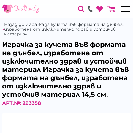
Назад до Играчка за кучета във формата на дънбел,
изработена от изключително здрав и устойчив
материал
Играчка за кучета във формата
на дънбел, изработена от
изключително здрав и устойчив
материал Играчка за кучета във
формата на дънбел, изработена
от изключително здрав и
устойчив материал 14,5 см.
АРТ.№:
293358