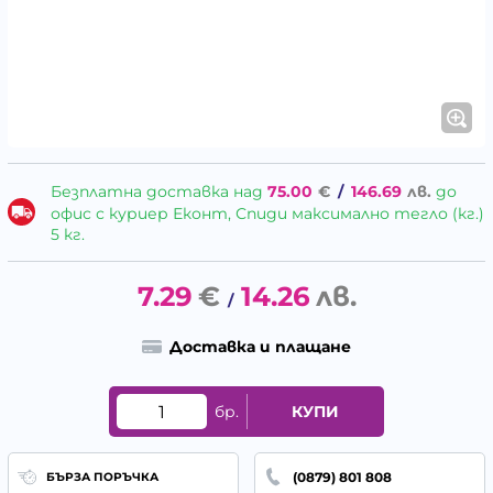
Безплатна доставка над
75.00
€
/
146.69
лв.
до
офис с куриер Еконт, Спиди максимално тегло (кг.)
5 кг.
7.29
€
14.26
лв.
/
Доставка и плащане
бр.
КУПИ
(0879) 801 808
БЪРЗА ПОРЪЧКА