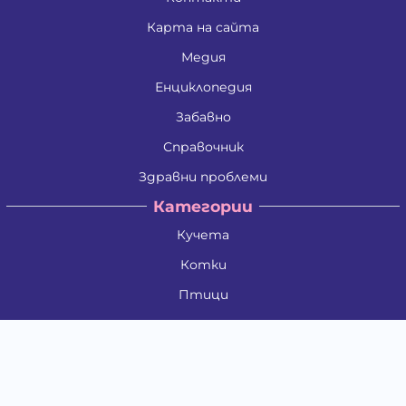
Карта на сайта
Медия
Енциклопедия
Забавно
Справочник
Здравни проблеми
Категории
Кучета
Котки
Птици
Гризачи
Влечуги и земноводни
Риби