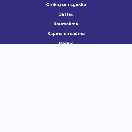
Отказ от сделка
За Нас
Контакти
Карта на сайта
Медия
Енциклопедия
Забавно
Справочник
Здравни проблеми
Категории
Кучета
Котки
Птици
Гризачи