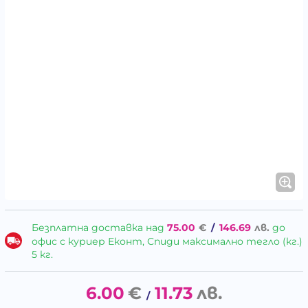
Безплатна доставка над
75.00
€
/
146.69
лв.
до
офис с куриер Еконт, Спиди максимално тегло (кг.)
5 кг.
6.00
€
11.73
лв.
/