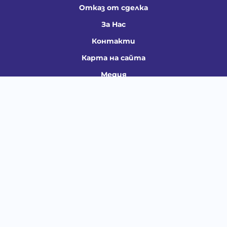
Отказ от сделка
За Нас
Контакти
Карта на сайта
Медия
Енциклопедия
Забавно
Справочник
Здравни проблеми
Категории
Кучета
Котки
Птици
Гризачи