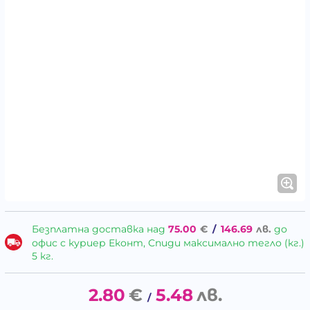
Безплатна доставка над
75.00
€
/
146.69
лв.
до
офис с куриер Еконт, Спиди максимално тегло (кг.)
5 кг.
2.80
€
5.48
лв.
/