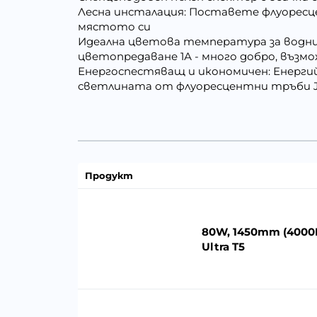
Лесна инсталация: Поставете флуоресц
мястото си
Идеална цветова температура за водни 
цветопредаване 1А - много добро, възм
Енергоспестяващ и икономичен: Енерги
светлината от флуоресцентни тръби J
Продукт
80W, 1450mm (4000K)
Ultra T5