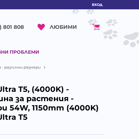
ВХОД
ЛЮБИМИ
) 801 808
ВНИ ПРОБЛЕМИ
ия - различни размери
ltra T5, (4000K) -
на за растения -
ри 54W, 1150mm (4000K)
Ultra T5