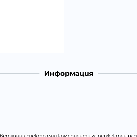
Информация
 светлинни спектрални компоненти за перфектен рас