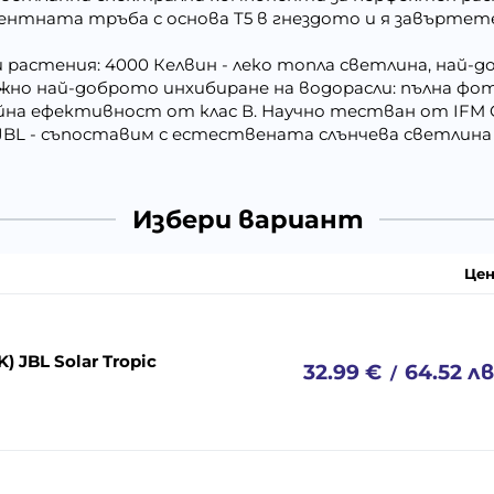
ентната тръба с основа T5 в гнездото и я завъртете
растения: 4000 Келвин - леко топла светлина, най-
ожно най-доброто инхибиране на водорасли: пълна ф
йна ефективност от клас В. Научно тестван от IFM 
BL - съпоставим с естествената слънчева светлина
Избери вариант
Цен
 JBL Solar Tropic
32.99
€
64.52
лв
/