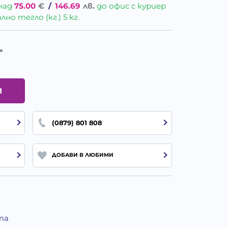
над
75.00
€
/
146.69
лв.
до офис с куриер
о тегло (кг.) 5 кг.
.
И
(0879) 801 808
ДОБАВИ В ЛЮБИМИ
та