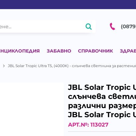
(0879
ЕНЦИКЛОПЕДИЯ
ЗАБАВНО
СПРАВОЧНИК
ЗДРА
L
JBL Solar Tropic Ultra T5, (4000K) - слънчева светлина за растен
JBL Solar Tropic U
слънчева светли
различни разме
JBL Solar Tropic 
АРТ.№:
113027