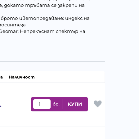
, докато тръбата се закрепи на
доброто цветопредаване: индекс на
отосинтеза
Geomar: Непрекъснат спектър на
а
Наличност
.
бр.
КУПИ