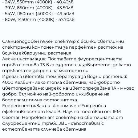
- 24W, 550mm (4000K) - 40.40лв
- 39W, 850mm (4000K) - 43.50лв
- 54W, 1150mm (4000K) - 49.40лв
- 80W, 1450mm (4000K) - 57.70лв
Слънцеподобен пълен спектър с всички светлинни
спектрални компоненти за перфектен растеж на
всички аквариумни растения
Лесна инсталация: Поставете флуоресцентната
тръба с основа T5 в гнездото и я завъртете, докато
тръбата се закрепи на мястото си
Идеална цветова температура за водни растения:
4000 Келвин - леко топла светлина, най-доброто
цветопредаване: индекс на цветопредаване 1А - много
добро, възможно най-доброто инхибиране на
водорасли: пълна фотосинтеза
Енергоспестяващ и икономичен: Енергийна
ефективност от клас В. Научно тестван от IFM
Geomar: Непрекъснат спектър на светлината от
флуоресцентни тръби JBL - съпоставим с
естествената слънчева светлина