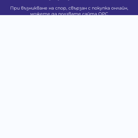
При възникване на спор, свързан с покупка онлайн,
можете да ползвате сайта ОРС
Вашите права
Отказ от сделка
За Нас
Контакти
Карта на сайта
Медия
Енциклопедия
Забавно
Справочник
Здравни проблеми
Категории
Кучета