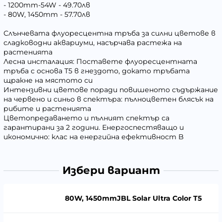
- 1200mm-54W - 49.70лв
- 80W, 1450mm - 57.70лв
Слънчевата флуоресцентна тръба за силни цветове в
сладководни аквариуми, насърчава растежа на
растенията
Лесна инсталация: Поставете флуоресцентната
тръба с основа T5 в гнездото, докато тръбата
щракне на мястото си
Интензивни цветове поради повишеното съдържание
на червено и синьо в спектъра: пълноцветен блясък на
рибите и растенията
Цветопредаването и пълният спектър са
гарантирани за 2 години. Енергоспестяващо и
икономично: клас на енергийна ефективност B
Избери вариант
80W, 1450mmJBL Solar Ultra Color T5