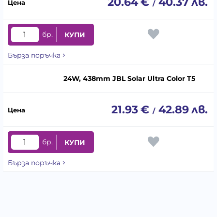
20.64
€
40.37
лв.
/
бр.
КУПИ
Бърза поръчка
24W, 438mm JBL Solar Ultra Color T5
21.93
€
42.89
лв.
/
бр.
КУПИ
Бърза поръчка