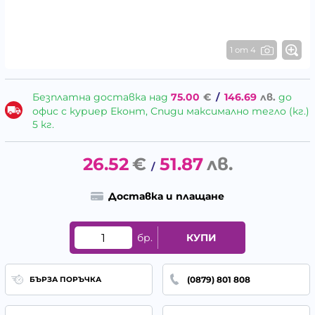
1 от 4
Безплатна доставка над
75.00
€
/
146.69
лв.
до
офис с куриер Еконт, Спиди максимално тегло (кг.)
5 кг.
26.52
€
51.87
лв.
/
Доставка и плащане
бр.
КУПИ
(0879) 801 808
БЪРЗА ПОРЪЧКА