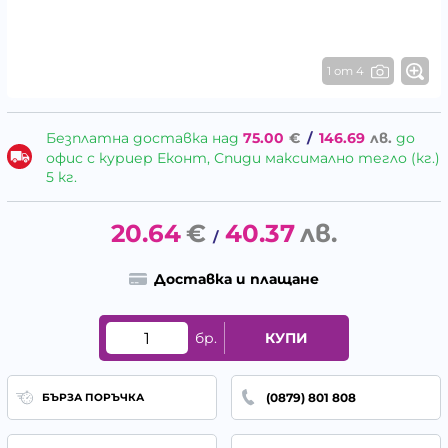
1 от 4
Безплатна доставка над
75.00
€
/
146.69
лв.
до
офис с куриер Еконт, Спиди максимално тегло (кг.)
5 кг.
20.64
€
40.37
лв.
/
Доставка и плащане
бр.
КУПИ
(0879) 801 808
БЪРЗА ПОРЪЧКА