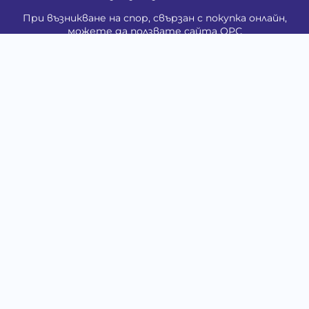
При възникване на спор, свързан с покупка онлайн,
можете да ползвате сайта ОРС
Вашите права
Отказ от сделка
За Нас
Контакти
Карта на сайта
Медия
Енциклопедия
Забавно
Справочник
Здравни проблеми
Категории
Кучета