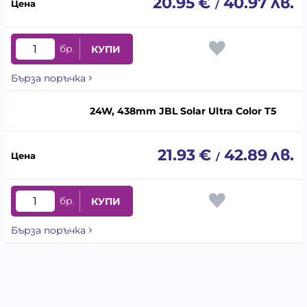
20.95
€
40.97
лв.
/
бр.
КУПИ
Бърза поръчка
24W, 438mm JBL Solar Ultra Color T5
21.93
€
42.89
лв.
/
бр.
КУПИ
Бърза поръчка