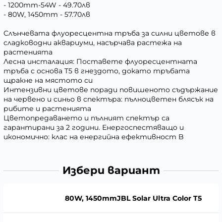
- 1200mm-54W - 49.70лв
- 80W, 1450mm - 57.70лв
Слънчевата флуоресцентна тръба за силни цветове в
сладководни аквариуми, насърчава растежа на
растенията
Лесна инсталация: Поставете флуоресцентната
тръба с основа T5 в гнездото, докато тръбата
щракне на мястото си
Интензивни цветове поради повишеното съдържание
на червено и синьо в спектъра: пълноцветен блясък на
рибите и растенията
Цветопредаването и пълният спектър са
гарантирани за 2 години. Енергоспестяващо и
икономично: клас на енергийна ефективност B
Избери вариант
80W, 1450mmJBL Solar Ultra Color T5