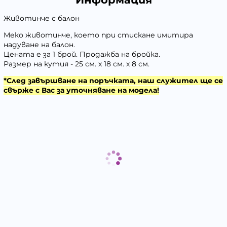
Животинче с балон
Меко животинче, което при стискане имитира
надуване на балон.
Цената е за 1 брой. Продажба на бройка.
Размер на кутия - 25 см. х 18 см. х 8 см.
*След завършване на поръчката, наш служител ще се
свърже с Вас за уточняване на модела!