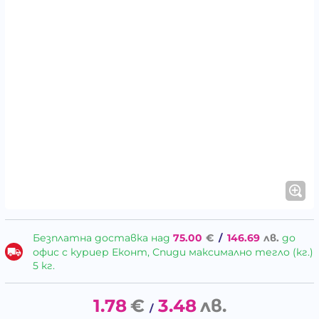
Безплатна доставка над
75.00
€
/
146.69
лв.
до
офис с куриер Еконт, Спиди максимално тегло (кг.)
5 кг.
1.78
€
3.48
лв.
/