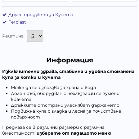
Други продукти за Кучета
Ferplast
Рейтинг:
Информация
Изключително здрава, стабилна и удобна стоманена
купа за котки и кучета
Може да се използва за храна и вода
Долен ръб, оборудван с нехлъзгащи се гумени
крачета
Дръжките отстрани улесняват държането
Подвижна купа с гладка и лесна за почистване
повърхност
Предлага се в различни размери с различна
вместимост:
изберете от падащото меню