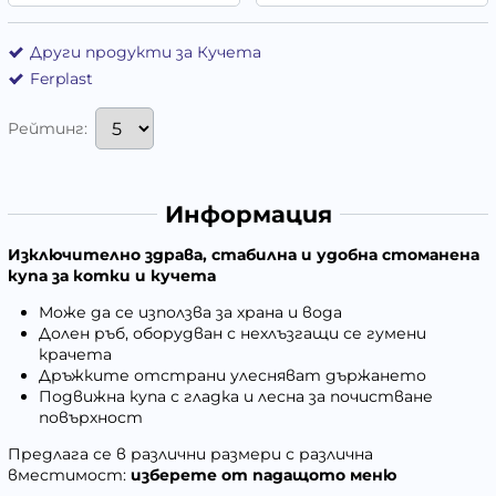
Други продукти за Кучета
Ferplast
Рейтинг:
Информация
Изключително здрава, стабилна и удобна стоманена
купа за котки и кучета
Може да се използва за храна и вода
Долен ръб, оборудван с нехлъзгащи се гумени
крачета
Дръжките отстрани улесняват държането
Подвижна купа с гладка и лесна за почистване
повърхност
Предлага се в различни размери с различна
вместимост:
изберете от падащото меню