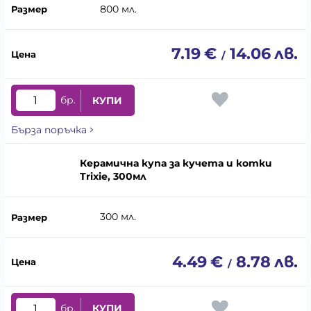
800 мл.
7.19
€
14.06
лв.
/
бр.
КУПИ
Бърза поръчка
Керамична купа за кучета и котки
Trixie, 300мл
300 мл.
4.49
€
8.78
лв.
/
бр.
КУПИ