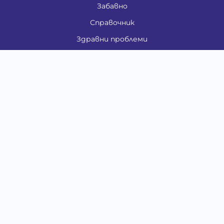
Забавно
Справочник
Здравни проблеми
Категории
Кучета
Котки
Птици
Гризачи
Влечуги и земноводни
Риби
Други животни
За стопани
Контакти