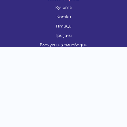
Кучета
Котки
Птици
Гризачи
Влечуги и земноводни
Риби
Други животни
За стопани
Контакти
"ИНСЪРТ.БГ" ООД
Тел.:
0879 801 808
E-mail:
shop#at#baubau.bg