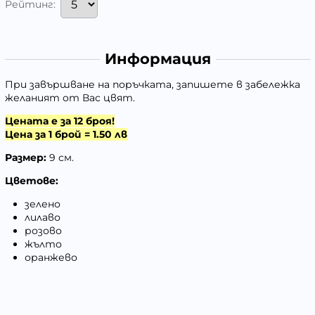
Рейтинг:
Информация
При завършване на поръчката, запишете в забележка
желаният от Вас цвят.
Цената е за 12 броя!
Цена за 1 брой = 1.50 лв
Размер:
9 см.
Цветове:
зелено
лилаво
розово
жълто
оранжево