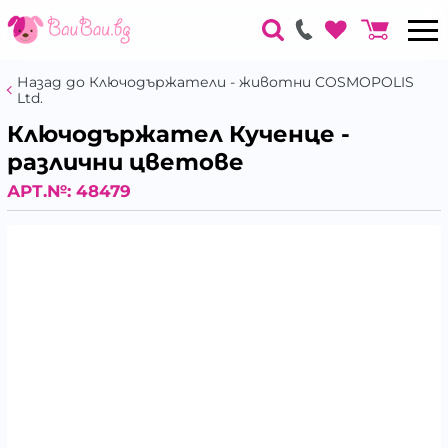
Назад до Ключодържатели - животни COSMOPOLIS
Ltd.
Ключодържател Кученце -
различни цветове
АРТ.№:
48479