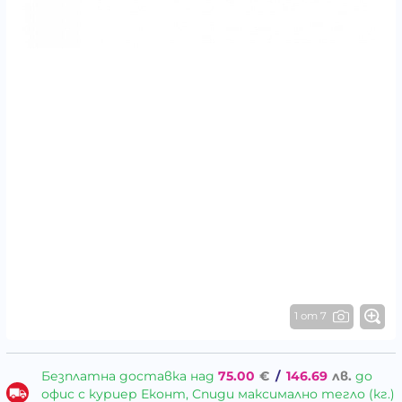
1 от 7
Безплатна доставка над
75.00
€
/
146.69
лв.
до
офис с куриер Еконт, Спиди максимално тегло (кг.)