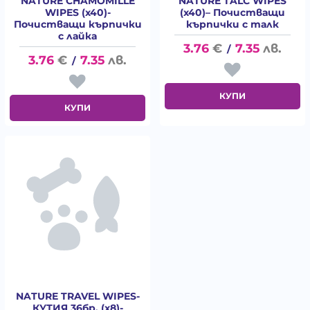
NATURE CHAMOMILLE
NATURE TALC WIPES
WIPES (x40)-
(x40)– Почистващи
Почистващи кърпички
кърпички с талк
с лайка
3.76
€
7.35
лв.
/
3.76
€
7.35
лв.
/
КУПИ
КУПИ
NATURE TRAVEL WIPES-
КУТИЯ 36бр. (x8)-