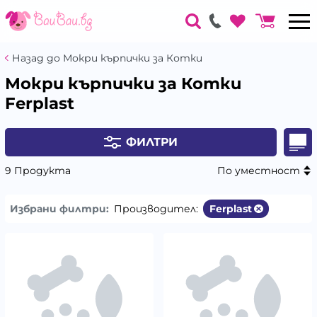
Назад до Мокри кърпички за Котки
Мокри кърпички за Котки
Ferplast
ФИЛТРИ
9 Продукта
По уместност
Избрани филтри:
Производител:
Ferplast