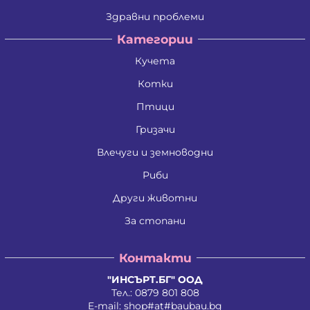
Здравни проблеми
Категории
Кучета
Котки
Птици
Гризачи
Влечуги и земноводни
Риби
Други животни
За стопани
Контакти
"ИНСЪРТ.БГ" ООД
Тел.:
0879 801 808
E-mail:
shop#at#baubau.bg