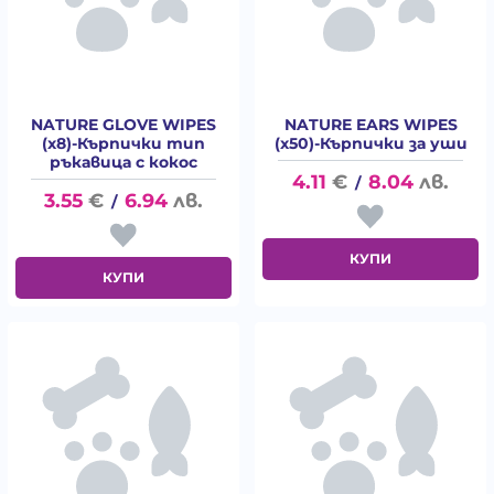
NATURE GLOVE WIPES
NATURE EARS WIPES
(x8)-Кърпички тип
(x50)-Кърпички за уши
ръкавица с кокос
4.11
€
8.04
лв.
/
3.55
€
6.94
лв.
/
КУПИ
КУПИ