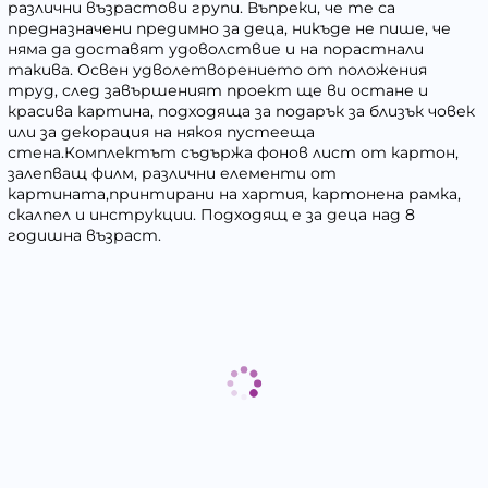
различни възрастови групи. Въпреки, че те са
предназначени предимно за деца, никъде не пише, че
няма да доставят удоволствие и на порастнали
такива. Освен удволетворението от положения
труд, след завършеният проект ще ви остане и
красива картина, подходяща за подарък за близък човек
или за декорация на някоя пустееща
стена.Комплектът съдържа фонов лист от картон,
залепващ филм, различни елементи от
картината,принтирани на хартия, картонена рамка,
скалпел и инструкции. Подходящ е за деца над 8
годишна възраст.