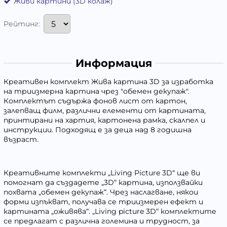
Живи картини (3D колаж)
Рейтинг:
Информация
Креативен комплект Жива картина 3D за изработка
на триизмерна картина чрез "обемен декупаж".
Комплектът съдържа фонов лист от картон,
залепващ филм, различни елементи от картината,
принтирани на хартия, картонена рамка, скалпел и
инструкции. Подходящ е за деца над 8 годишна
възраст.
Креативните комплекти „Living Picture 3D“ ще ви
помогнат да създадете „3D“ картина, използвайки
похвата „обемен декупаж“. Чрез наслагване, някои
форми изпъкват, получава се триизмерен ефект и
картината „оживява“. „Living picture 3D“ комплектите
се предлагат с различна големина и трудност, за