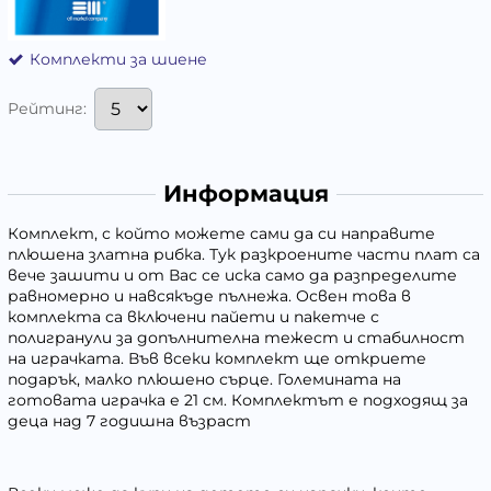
Комплекти за шиене
Рейтинг:
Информация
Комплект, с който можете сами да си направите
плюшенa златна рибка. Тук разкроените части плат са
вече зашити и от Вас се иска само да разпределите
равномерно и навсякъде пълнежа. Освен това в
комплекта са включени пайети и пакетче с
полигранули за допълнителна тежест и стабилност
на играчката. Във всеки комплект ще откриете
подарък, малко плюшено сърце. Големината на
готовата играчка е 21 см. Комплектът е подходящ за
деца над 7 годишна възраст