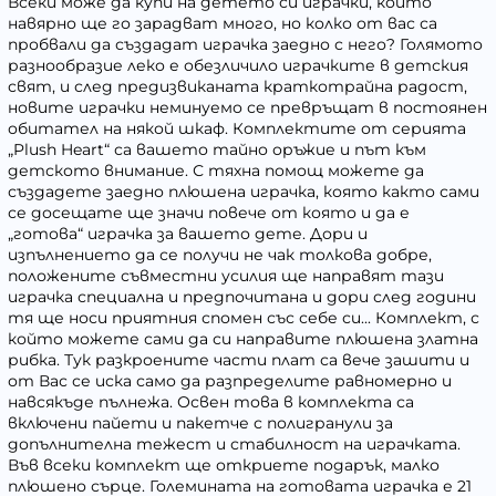
Всеки може да купи на детето си играчки, които
навярно ще го зарадват много, но колко от вас са
пробвали да създадат играчка заедно с него? Голямото
разнообразие леко е обезличило играчките в детския
свят, и след предизвиканата краткотрайна радост,
новите играчки неминуемо се превръщат в постоянен
обитател на някой шкаф. Комплектите от серията
„Plush Heart“ са вашето тайно оръжие и път към
детското внимание. С тяхна помощ можете да
създадете заедно плюшена играчка, която както сами
се досещате ще значи повече от която и да е
„готова“ играчка за вашето дете. Дори и
изпълнението да се получи не чак толкова добре,
положените съвместни усилия ще направят тази
играчка специална и предпочитана и дори след години
тя ще носи приятния спомен със себе си... Комплект, с
който можете сами да си направите плюшенa златна
рибка. Тук разкроените части плат са вече зашити и
от Вас се иска само да разпределите равномерно и
навсякъде пълнежа. Освен това в комплекта са
включени пайети и пакетче с полигранули за
допълнителна тежест и стабилност на играчката.
Във всеки комплект ще откриете подарък, малко
плюшено сърце. Големината на готовата играчка е 21