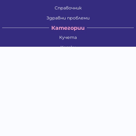
Справочник
Здравни проблеми
Категории
Кучета
Котки
Птици
Гризачи
Влечуги и земноводни
Риби
Други животни
За стопани
Контакти
"ИНСЪРТ.БГ" ООД