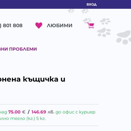
ВХОД
ЛЮБИМИ
) 801 808
ВНИ ПРОБЛЕМИ
онена къщичка и
над
75.00
€
/
146.69
лв.
до офис с куриер
о тегло (кг.) 5 кг.