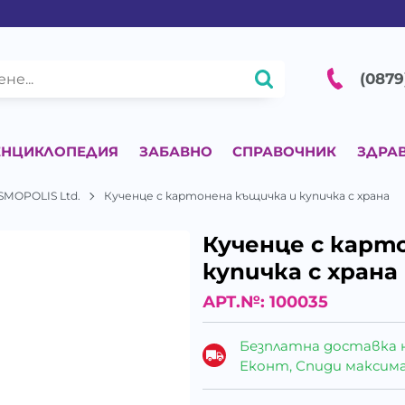
(0879
ЕНЦИКЛОПЕДИЯ
ЗАБАВНО
СПРАВОЧНИК
ЗДРА
SMOPOLIS Ltd.
Кученце с картонена къщичка и купичка с храна
Кученце с карт
купичка с храна
АРТ.№:
100035
Безплатна доставка 
Еконт, Спиди максималн