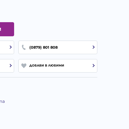
И
(0879) 801 808
ДОБАВИ В ЛЮБИМИ
та