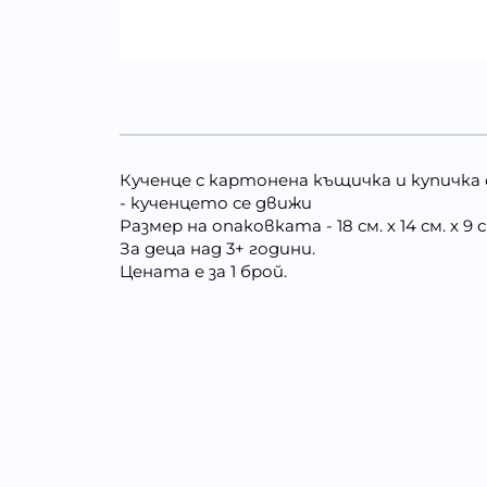
Кученце с картонена къщичка и купичка с
- кученцето се движи
Размер на опаковката - 18 см. х 14 см. х 9 с
За деца над 3+ години.
Цената е за 1 брой.