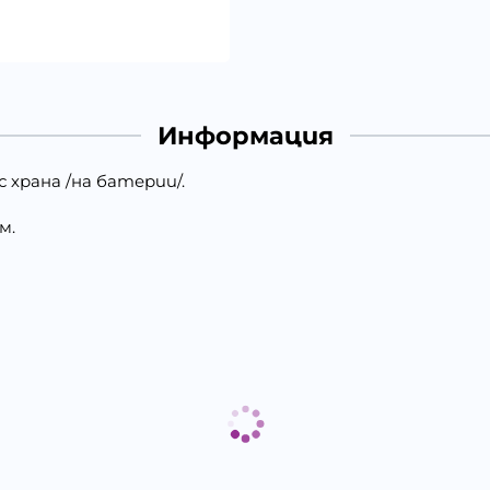
Информация
 храна /на батерии/.
м.