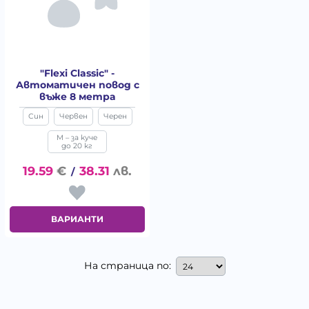
"Flexi Classic" -
Автоматичен повод с
въже 8 метра
Син
Червен
Черен
M – за куче
до 20 кг
19.59
€
38.31
лв.
/
ВАРИАНТИ
На страница по: