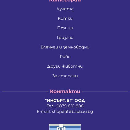
Кучета
Котки
Птици
Гризачи
Влечуги и земноводни
Риби
Други животни
За стопани
Контакти
"ИНСЪРТ.БГ" ООД
Тел.:
0879 801 808
E-mail:
shop#at#baubau.bg